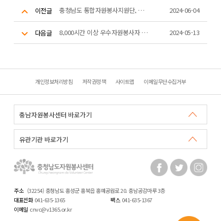
충청남도 통합자원봉사지원단, 여름철 집중호수 대비 빗물받이 환경정화 캠페인
2024-06-04
이전글
8,000시간 이상 우수자원봉사자 문패전달식(보령센터)
2024-05-13
다음글
개인정보처리방침
저작권정책
사이트맵
이메일무단수집거부
주소
(32254) 충청남도 홍성군 홍북읍 홍예공원로 20. 충남공감마루 3층
대표전화
041-635-1365
팩스
041-635-1367
이메일
cnvc@v1365.or.kr