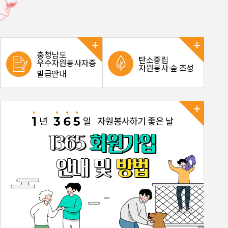
충청남도
탄소중립
우수자원봉사자증
자원봉사 숲 조성
발급안내