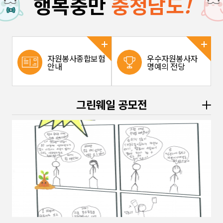
행복충만
충청남도
!
자원봉사종합보험
우수자원봉사자
안내
명예의 전당
그린웨일 공모전