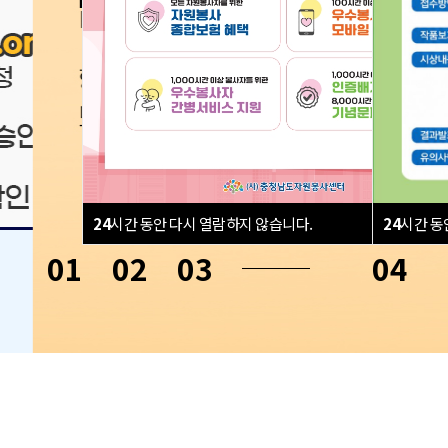
24
시간 동안 다시 열람하지 않습니다.
24
시간 동
닫
01
click
02
click
03
click
04
cli