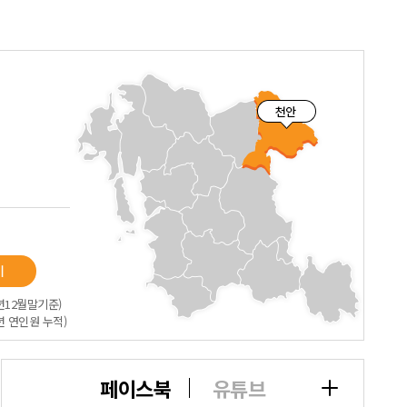
기
5년12뭘말기준)
5년 연인원 누적)
페이스북
유튜브