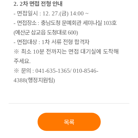
차 면접 전형 안내
2. 2
면접일시
금
-
: 12. 27.(
) 14:00 ~
면접장소
충남도청 문예회관 세미나실
호
-
:
103
예산군 삽교읍 도청대로
(
600)
면접대상
차 서류 전형 합격자
-
: 1
※
최소
분 전까지는 면접 대기실에 도착해
10
주세요
.
※
문의
: 041-635-1365/ 010-8546-
행정지원팀
4388(
)
목록