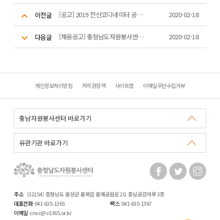
[공고] 2019 전산코디네이터 공개 채용 최종 합격자 발표
2020-02-18
이전글
[채용공고] 충청남도자원봉사센터 전산코디네이터 채용 공고
2020-02-18
다음글
개인정보처리방침
저작권정책
사이트맵
이메일무단수집거부
주소
(32254) 충청남도 홍성군 홍북읍 홍예공원로 20. 충남공감마루 3층
대표전화
041-635-1365
팩스
041-635-1367
이메일
cnvc@v1365.or.kr