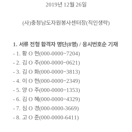
년
월
일
2019
12
26
사
충청남도자원봉사센터장
직인생략
(
)
(
)
서류 전형 합격자 명단
명
응시번호순 기재
1.
(8
) /
황
현
–
- 1.
O
(000-0000
7204)
김
주
–
- 2.
O
(000-0000
0621)
김
화
–
- 3.
O
(000-0000
3813)
이
현
–
- 4.
O
(000-0000
2349)
양
주
–
- 5.
O
(000-0000
1353)
김
혜
–
- 6.
O
(000-0000
4329)
심
경
- 7.
O
(000-0000-3669)
고
준
- 8.
O
(000-0000-6411)