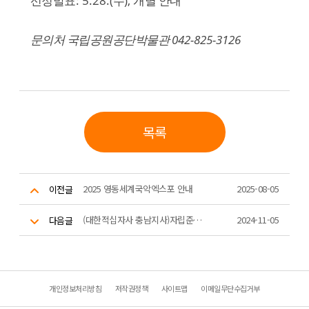
선정발표
수
개별 안내
042-825-3126
문의처 국립공원공단박물관
목록
2025 영동세계국악엑스포 안내
2025-08-05
이전글
(대한적십자사 충남지사)자립준비청년 멘토링 사업(교육 및 봉사) 참가자 모집 안내
2024-11-05
다음글
개인정보처리방침
저작권정책
사이트맵
이메일무단수집거부