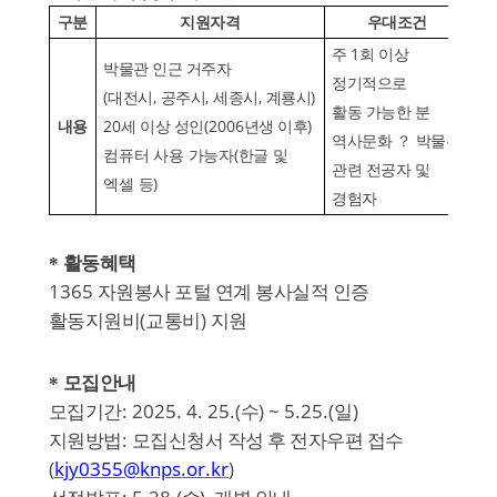
구분
지원자격
우대조건
1
주
회 이상
박물관 인근 거주자
정기적으로
(
,
,
,
)
대전시
공주시
세종시
계룡시
활동 가능한 분
20
(2006
)
내용
세 이상 성인
년생 이후
역사문화
？
박물관
(
컴퓨터 사용 가능자
한글 및
관련 전공자 및
)
엑셀 등
경험자
*
활동혜택
1365
자원봉사 포털 연계 봉사실적 인증
(
)
활동지원비
교통비
지원
*
모집안내
: 2025. 4. 25.(
) ~ 5.25.(
)
모집기간
수
일
:
지원방법
모집신청서 작성 후 전자우편 접수
(
kjy0355@knps.or.kr
)
: 5.28.(
),