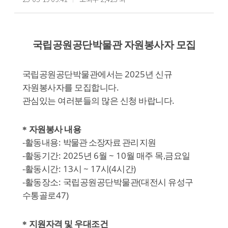
국립공원공단박물관 자원봉사자 모집
2025
국립공원공단박물관에서는
년 신규
.
자원봉사자를 모집합니다
.
관심있는 여러분들의 많은 신청 바랍니다
*
자원봉사 내용
-
:
활동내용
박물관 소장자료 관리 지원
-
: 2025
6
~ 10
활동기간
년
월
월 매주 목,
금요일
-
: 13
~ 17
(4
)
활동시간
시
시
시간
-
:
(
활동장소
국립공원공단박물관
대전시 유성구
47)
수통골로
*
지원자격 및 우대조건