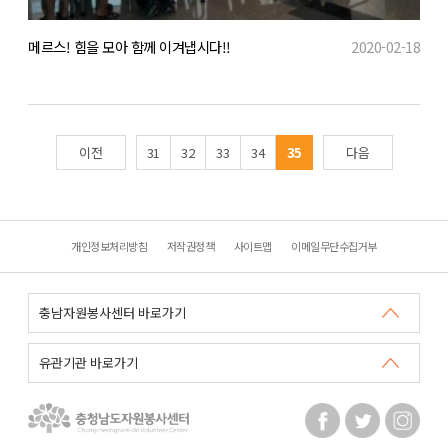
메르스! 힘을 모아 함께 이겨냅시다!!
2020-02-18
이전
31
32
33
34
35
다음
개인정보처리방침
저작권정책
사이트맵
이메일무단수집거부