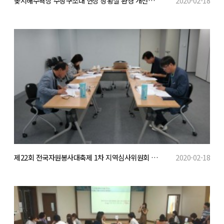
꽂지해수욕장 수상구조대 현장 상황실 환경 개선활동&amp;#40;벽화 그리기&amp;#41;
2020-02-18
제22회 전국자원봉사대축제 1차 지역심사위원회 개최
2020-02-18