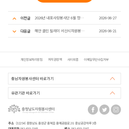
2026년 내포사랑봉사단 6월 정기 제과제빵 활동
2026-06-27
이전글
해안 클린 릴레이 서산시자원봉사센터 활동
2026-06-21
다음글
개인정보처리방침
저작권정책
사이트맵
이메일무단수집거부
주소
(32254) 충청남도 홍성군 홍북읍 홍예공원로 20. 충남공감마루 3층
대표전화
041-635-1365
팩스
041-635-1367