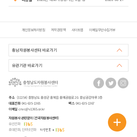
개인정보처리방침
저작권정책
사이트맵
이메일무단수집거부
주소
(32254) 충청남도 홍성군 홍북읍 홍예공원로 20. 충남공감마루 3층
대표전화
041-635-1365
팩스
041-635-1367
이메일
cnvc@v1365.or.kr
자원봉사 관련문의 (전국자원봉사센터)
유선전화
휴대전화, 인터넷전화