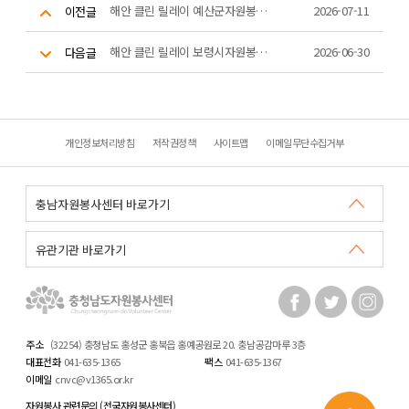
해안 클린 릴레이 예산군자원봉사센터 활동
2026-07-11
이전글
해안 클린 릴레이 보령시자원봉사센터 활동
2026-06-30
다음글
개인정보처리방침
저작권정책
사이트맵
이메일무단수집거부
주소
(32254) 충청남도 홍성군 홍북읍 홍예공원로 20. 충남공감마루 3층
대표전화
041-635-1365
팩스
041-635-1367
이메일
cnvc@v1365.or.kr
자원봉사 관련문의 (전국자원봉사센터)