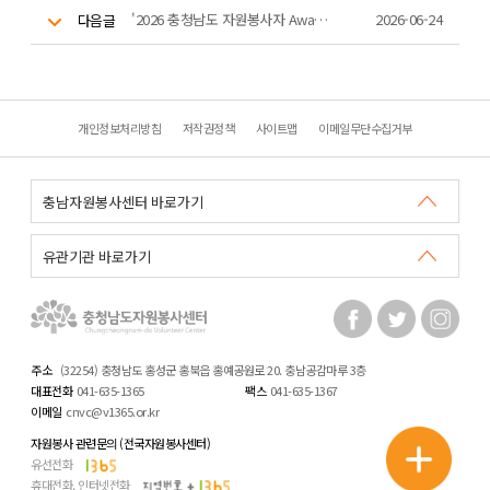
'2026 충청남도 자원봉사자 Awards' 10,000시간 우수봉사자 인증패 수여
2026-06-24
다음글
개인정보처리방침
저작권정책
사이트맵
이메일무단수집거부
주소
(32254) 충청남도 홍성군 홍북읍 홍예공원로 20. 충남공감마루 3층
대표전화
041-635-1365
팩스
041-635-1367
이메일
cnvc@v1365.or.kr
자원봉사 관련문의 (전국자원봉사센터)
유선전화
휴대전화, 인터넷전화