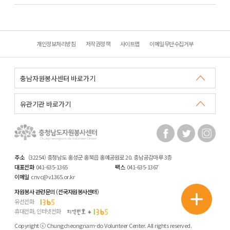
개인정보처리방침
저작권정책
사이트맵
이메일무단수집거부
주소
(32254) 충청남도 홍성군 홍북읍 홍예공원로 20. 충남공감마루 3층
대표전화
041-635-1365
팩스
041-635-1367
이메일
cnvc@v1365.or.kr
자원봉사 관련문의 (전국자원봉사센터)
유선전화
휴대전화, 인터넷전화
Copyright ⓒ Chungcheongnam-do Volunteer Center. All rights reserved.