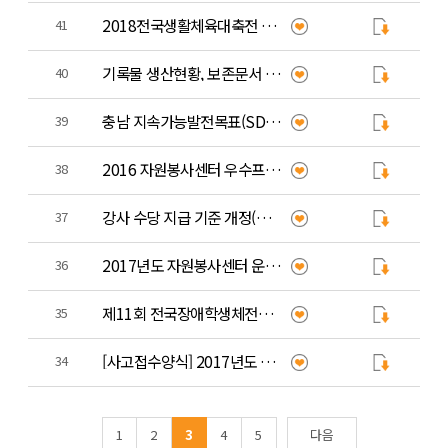
2018전국생활체육대축전 자원봉사자 근태관리부, 일일상황보고서 서식
41
기록물 생산현황, 보존문서 기록대장, 개인정보파일 파기 대장
40
충남 지속가능발전목표(SDGs) 2030
39
2016 자원봉사센터 우수프로그램 공모사업 선정작(한국중앙자원봉사센터)
38
강사 수당 지급 기준 개정(공무원 교육원)
37
2017년도 자원봉사센터 운영지침
36
제11회 전국장애학생체전&amp;제46회 전국소년체전 자원봉사 활동 백서
35
[사고접수양식] 2017년도 자원봉사_사고접수양식
34
1
2
3
4
5
다음