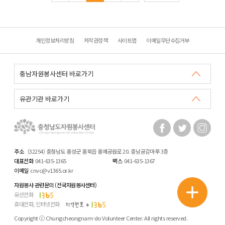
개인정보처리방침
저작권정책
사이트맵
이메일무단수집거부
주소
(32254) 충청남도 홍성군 홍북읍 홍예공원로 20. 충남공감마루 3층
대표전화
041-635-1365
팩스
041-635-1367
이메일
cnvc@v1365.or.kr
자원봉사 관련문의 (전국자원봉사센터)
유선전화
휴대전화, 인터넷전화
Copyright ⓒ Chungcheongnam-do Volunteer Center. All rights reserved.