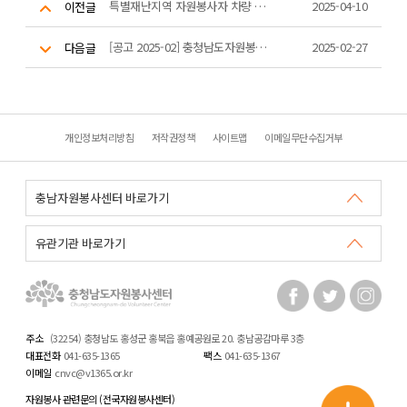
특별재난지역 자원봉사자 차량 고속도로 통행료 면제 시행 안내
2025-04-10
이전글
[공고 2025-02] 충청남도자원봉사센터장 공개 채용 최종 합격자 발표
2025-02-27
다음글
개인정보처리방침
저작권정책
사이트맵
이메일무단수집거부
주소
(32254) 충청남도 홍성군 홍북읍 홍예공원로 20. 충남공감마루 3층
대표전화
041-635-1365
팩스
041-635-1367
이메일
cnvc@v1365.or.kr
자원봉사 관련문의 (전국자원봉사센터)