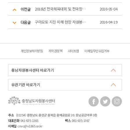
2016년 전국체육대회 및 전국장애인체육대회 자원봉사 운영 기간제근로자 채용 공고
2016-05-04
이전글
구마모토 지진 피해 현장 자원봉사단 파견 관련 안내
2016-04-19
다음글
개인정보처리방침
저작권정책
사이트맵
이메일무단수집거부
주소
(32254) 충청남도 홍성군 홍북읍 홍예공원로 20. 충남공감마루 3층
대표전화
041-635-1365
팩스
041-635-1367
이메일
cnvc@v1365.or.kr