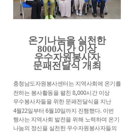
온기나눔을 실천한
8000
시간 이상
우수자원봉사자
문패전달식 개최
충청남도자원봉사센터는 지역사회에 온기를
8,000
전하는 봉사활동을 펼친
시간 이상
우수봉사자들을 위한 문패전달식을 지난
4
22
6
10
.
월
일부터
월
일까지 진행했다
이번
행사는 지역사회 발전을 위해 노력하며 온기
나눔의 정신을 실천한 우수자원봉사자들의