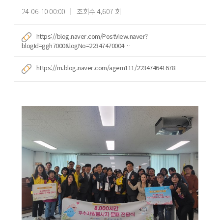
24-06-10 00:00
조회수 4,607 회
https://blog.naver.com/PostView.naver?
blogId=ggh7000&logNo=22347470004…
https://m.blog.naver.com/agem111/223474641678