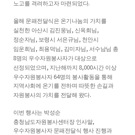
.
노고를 격려하고자 마련되었다
올해 문패전달식은 온기나눔의 가치를
,
,
실천한 아산시 김진웅님
신옥희님
,
,
정순자님
보령시 서은규님
천안시
,
,
,
임운희님
최용덕님
김미자님
서수남님 총
8
명의 우수자원봉사자가 대상으로
,
8,000
선정되었으며
지난해까지
시간 이상
64
우수자원봉사자
명의 봉사활동을 통해
지역사회에 온기를 전하며 따뜻한 손길과
.
자원봉사의 가치를 전달해 왔다
이번 행사는 박성순
,
충청남도자원봉사센터장 인사말
우수자원봉사자 문패전달식 행사 진행과