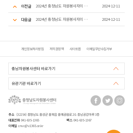
2024년 충청남도 자원봉사자의 날 기념식(충청남도지사 표창 수상)
2024-12-11
이전글
2024년 충청남도 자원봉사자의 날 기념식(충남남도교육감 표창 수상)
2024-12-11
다음글
개인정보처리방침
저작권정책
사이트맵
이메일무단수집거부
주소
(32254) 충청남도 홍성군 홍북읍 홍예공원로 20. 충남공감마루 3층
대표전화
041-635-1365
팩스
041-635-1367
이메일
cnvc@v1365.or.kr