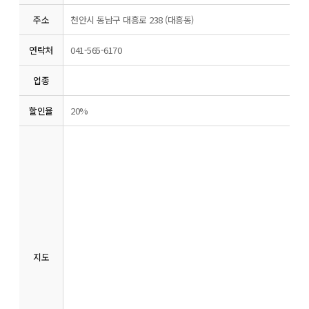
주소
천안시 동남구 대흥로 238 (대흥동)
연락처
041-565-6170
업종
할인율
20%
지도