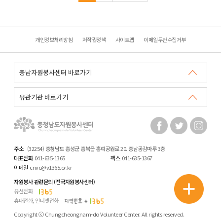
개인정보처리방침
저작권정책
사이트맵
이메일무단수집거부
주소
(32254) 충청남도 홍성군 홍북읍 홍예공원로 20. 충남공감마루 3층
대표전화
041-635-1365
팩스
041-635-1367
이메일
cnvc@v1365.or.kr
자원봉사 관련문의 (전국자원봉사센터)
유선전화
휴대전화, 인터넷전화
Copyright ⓒ Chungcheongnam-do Volunteer Center. All rights reserved.